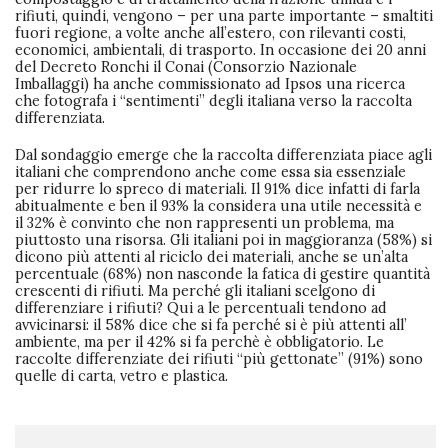
rifiuti, quindi, vengono – per una parte importante – smaltiti
fuori regione, a volte anche all’estero, con rilevanti costi,
economici, ambientali, di trasporto. In occasione dei 20 anni
del Decreto Ronchi il Conai (Consorzio Nazionale
Imballaggi) ha anche commissionato ad Ipsos una ricerca
che fotografa i “sentimenti” degli italiana verso la raccolta
differenziata.
Dal sondaggio emerge che la raccolta differenziata piace agli
italiani che comprendono anche come essa sia essenziale
per ridurre lo spreco di materiali. Il 91% dice infatti di farla
abitualmente e ben il 93% la considera una utile necessità e
il 32% è convinto che non rappresenti un problema, ma
piuttosto una risorsa. Gli italiani poi in maggioranza (58%) si
dicono più attenti al riciclo dei materiali, anche se un’alta
percentuale (68%) non nasconde la fatica di gestire quantità
crescenti di rifiuti. Ma perché gli italiani scelgono di
differenziare i rifiuti? Qui a le percentuali tendono ad
avvicinarsi: il 58% dice che si fa perché si è più attenti all’
ambiente, ma per il 42% si fa perchè è obbligatorio. Le
raccolte differenziate dei rifiuti “più gettonate” (91%) sono
quelle di carta, vetro e plastica.