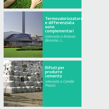
Termovalorizzatore
e differenziata
sono
complementari
Intervista a Antonio
Bonomo, r…
Rifiuti per
produrre
cemento
intervista a Camillo
Piazza