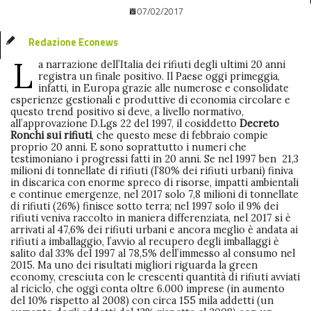
07/02/2017
Redazione Econews
L
a narrazione dell’Italia dei rifiuti degli ultimi 20 anni
registra un finale positivo. Il Paese oggi primeggia,
infatti, in Europa grazie alle numerose e consolidate
esperienze gestionali e produttive di economia circolare e
questo trend positivo si deve, a livello normativo,
all’approvazione D.Lgs 22 del 1997, il cosiddetto
Decreto
Ronchi sui rifiuti
, che questo mese di febbraio compie
proprio 20 anni. E sono soprattutto i numeri che
testimoniano i progressi fatti in 20 anni. Se nel 1997 ben 21,3
milioni di tonnellate di rifiuti (l’80% dei rifiuti urbani) finiva
in discarica con enorme spreco di risorse, impatti ambientali
e continue emergenze, nel 2017 solo 7,8 milioni di tonnellate
di rifiuti (26%) finisce sotto terra; nel 1997 solo il 9% dei
rifiuti veniva raccolto in maniera differenziata, nel 2017 si è
arrivati al 47,6% dei rifiuti urbani e ancora meglio è andata ai
rifiuti a imballaggio, l’avvio al recupero degli imballaggi è
salito dal 33% del 1997 al 78,5% dell’immesso al consumo nel
2015. Ma uno dei risultati migliori riguarda la green
economy, cresciuta con le crescenti quantità di rifiuti avviati
al riciclo, che oggi conta oltre 6.000 imprese (in aumento
del 10% rispetto al 2008) con circa 155 mila addetti (un