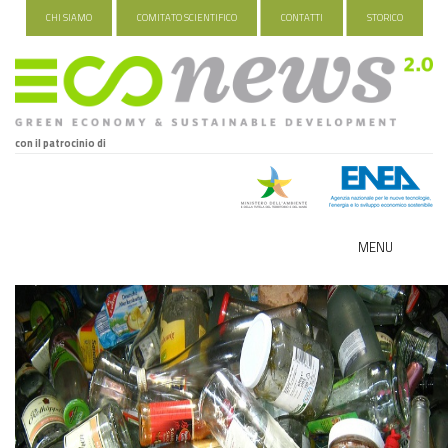
CHI SIAMO
COMITATO SCIENTIFICO
CONTATTI
STORICO
con il patrocinio di
MENU
ECO-NOMY
INDUSTRIA VERDE
FOOD&TRAVEL
HEALTH&WELLNESS