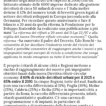
aumento degli addetti del 13% rispetto al 2008) con un
fatturato stimato delle 6000 imprese dedicate alla gestione
dei rifiuti di circa 50 miliardi di euro e l’ Italia inoltre
detiene il 12% del numero totale di brevetti green legati al
settore dei rifiuti sviluppati in Europa (seconda solo alla
Germania). Per ricordare questo anniversario e fare il
bilancio a 20 anni da quella riforma, la Fondazione per lo
Sviluppo Sostenibile ha realizzato una pubblicazione a più
mani “
La riforma dei rifiuti a 20 anni dal D.Lgs 22/97 e alla
vigilia del nuove Direttive rifiuti-circular economy
”.”
Quella
riforma
–ha osservato il padre del Decreto, Edo Ronchi -
ha
consentito di far decollare l’industria verde del riciclo dei
rifiuti e potrebbe consentire di raggiungere anche i nuovi e più
impegnativi target europei di riciclo a condizione che venga
applicata in modo omogeneo su tutto il territorio nazionale
”
E proprio i ritardi di alcune città e Regioni mettono a
rischio il raggiungimento dei nuovi e più impegnativi
obiettivi fissati dalla nuova Direttiva rifiuti-circular
economy:
il 60% di riciclo dei rifiuti urbani per il 2025 e
65% entro il 2030
. In cinque Regioni, tutte del sud, Basilicata
(con una raccolta differenziata al 31%), Puglia (30%), Molise
(25%), Calabria (25%) e Sicilia (13%) e in importanti città, a
partire da Roma, la raccolta differenziata presenta, infatti,
ritardi quantitativi e qualitativi. C’è una carenza di
programmazione e di impianti, in particolare di
compostaggio e di trattamento della frazione umida e i