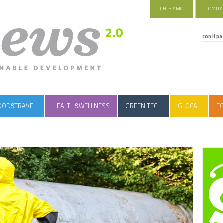
CHI SIAMO
COMITAT
con il pa
OOD&TRAVEL
HEALTH&WELLNESS
GREEN TECH
GLOCAL
EC