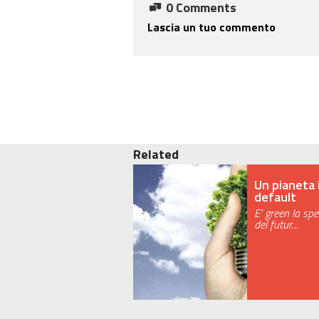
0 Comments
Lascia un tuo commento
Related
Un pianeta 
default
E' green la sp
del futur…