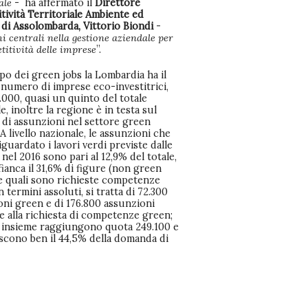
ale
- ha affermato il
Direttore
tività Territoriale Ambiente ed
 di Assolombarda, Vittorio Biondi
-
i centrali nella gestione aziendale per
titività delle imprese
”.
o dei green jobs la Lombardia ha il
 numero di imprese eco-investitrici,
.000, quasi un quinto del totale
e, inoltre la regione è in testa sul
di assunzioni nel settore green
 A livello nazionale, le assunzioni che
guardato i lavori verdi previste dalle
nel 2016 sono pari al 12,9% del totale,
ffianca il 31,6% di figure (non green
le quali sono richieste competenze
n termini assoluti, si tratta di 72.300
oni green e di 176.800 assunzioni
e alla richiesta di competenze green;
o insieme raggiungono quota 249.100 e
iscono ben il 44,5% della domanda di