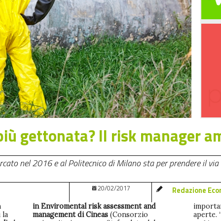
più gettonata? Il risk manager a
l via un master Cineas per i professionisti
20/02/2017
Redazione Eco
n
in Enviromental risk assessment and
importan
 la
management di Cineas
(Consorzio
aperte. 