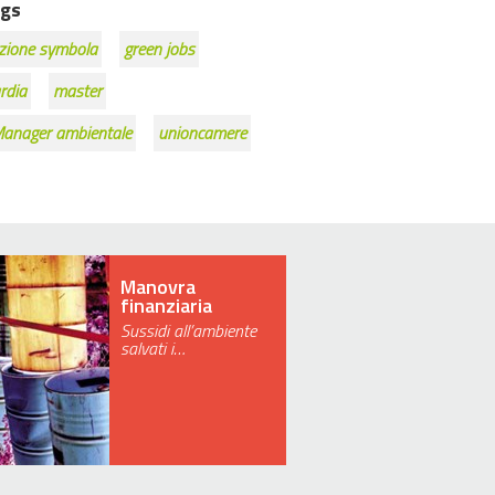
gs
zione symbola
green jobs
rdia
master
Manager ambientale
unioncamere
Manovra
finanziaria
Sussidi all’ambiente
salvati i…