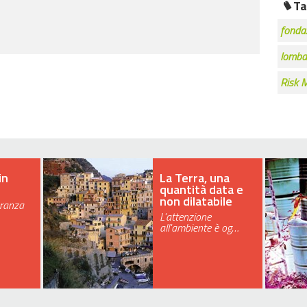
Ta
fonda
lomba
Risk 
in
La Terra, una
quantità data e
non dilatabile
eranza
L'attenzione
all'ambiente è og…