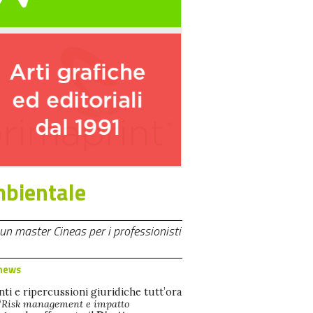
mbientale
news
ti e ripercussioni giuridiche tutt’ora
“
Risk management e impatto