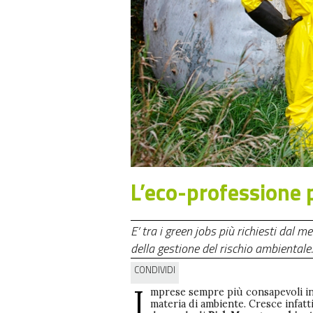
L’eco-professione 
E’ tra i green jobs più richiesti dal mercato nel 2016 e al Politecnico di Milano sta per prendere i
della gestione del rischio ambientale.
CONDIVIDI
I
mprese sempre più consapevoli i
materia di ambiente. Cresce infatti