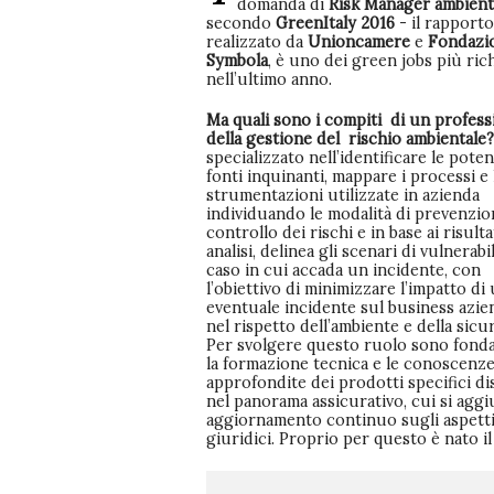
domanda di
Risk Manager ambient
secondo
GreenItaly 2016
- il rapporto
realizzato da
Unioncamere
e
Fondazi
Symbola
, è uno dei green jobs più rich
nell’ultimo anno.
Ma quali sono i compiti di un profess
della gestione del rischio ambientale?
specializzato nell’identificare le poten
fonti inquinanti, mappare i processi e 
strumentazioni utilizzate in azienda
individuando le modalità di prevenzio
controllo dei rischi e in base ai risultat
analisi, delinea gli scenari di vulnerabil
caso in cui accada un incidente, con
l’obiettivo di minimizzare l’impatto di
eventuale incidente sul business azie
nel rispetto dell’ambiente e della sicu
Per svolgere questo ruolo sono fond
la formazione tecnica e le conoscenz
approfondite dei prodotti specifici di
nel panorama assicurativo, cui si agg
aggiornamento continuo sugli aspett
giuridici. Proprio per questo è nato i