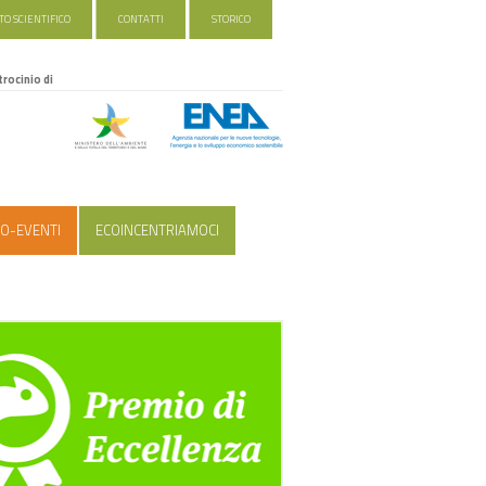
O SCIENTIFICO
CONTATTI
STORICO
trocinio di
O-EVENTI
ECOINCENTRIAMOCI