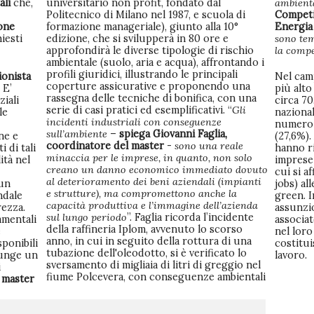
ali
che,
universitario non profit, fondato dal
ambient
Politecnico di Milano nel 1987, e scuola di
Competi
one
formazione manageriale), giunto alla 10°
Energia
iesti
edizione, che si svilupperà in 80 ore e
sono tem
approfondirà le diverse tipologie di rischio
la compe
ambientale (suolo, aria e acqua), affrontando i
profili giuridici, illustrando le principali
ionista
Nel camp
coperture assicurative e proponendo una
E’
più alto
rassegna delle tecniche di bonifica, con una
ziali
circa 70
serie di casi pratici ed esemplificativi. “
Gli
le
nazional
incidenti industriali con conseguenze
numero 
sull’ambiente
–
spiega Giovanni Faglia,
ne e
(27,6%).
coordinatore del master
-
sono una reale
i di tali
hanno ri
minaccia per le imprese, in quanto, non solo
ità nel
imprese 
creano un danno economico immediato dovuto
cui si a
al deterioramento dei beni aziendali (impianti
 un
jobs) al
e strutture), ma compromettono anche la
ndale
green. I
capacità produttiva e l’immagine dell’azienda
rezza.
assunzi
sul lungo periodo
”. Faglia ricorda l’incidente
amentali
associat
della raffineria Iplom, avvenuto lo scorso
e
nel lor
anno, in cui in seguito della rottura di una
sponibili
costitu
tubazione dell'oleodotto, si è verificato lo
iunge un
lavoro.
sversamento di migliaia di litri di greggio nel
i
fiume Polcevera, con conseguenze ambientali
l
master