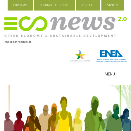
CHI SIAMO
COMITATO SCIENTIFICO
CONTATTI
STORICO
con il patrocinio di
MENU
ECO-NOMY
INDUSTRIA VERDE
FOOD&TRAVEL
HEALTH&WELLNESS