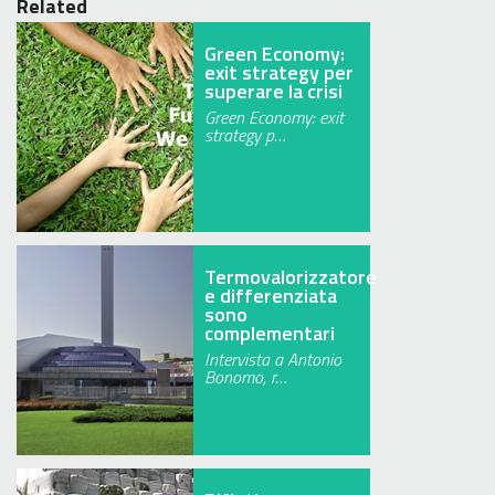
Related
Green Economy:
exit strategy per
superare la crisi
Green Economy: exit
strategy p…
Termovalorizzatore
e differenziata
sono
complementari
Intervista a Antonio
Bonomo, r…