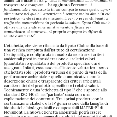
alimentare made in Italy. "
Una comunicazione al consumatore
trasparente e completa
– ha aggiunto Ferrante -
è
fondamentale e necessaria in un comparto come quello agro-
alimentare nel quale l 'attenzione è sempre molto alta e in cui
periodicamente si assiste a scandali, veri o presunti, legati a
truffe che metterebbero in pericolo la salute. Kyoto Club vuole
offrire alle aziende sane un strumento efficace per
comunicare, al contrario, il proprio impegno in difesa di
salute e ambiente
”.
L’etichetta, che viene rilasciata da Kyoto Club sulla base di
una verifica compiuta dall’istituto di certificazione
Certiquality, è configurata in modo da mostrare i criteri
ambientali presi in considerazione e i relativi valori
(quantitativi o qualitativi) del prodotto specifico cui è
assegnata. Infatti, essa associa all’intento valutativo - sono
etichettati solo i prodotti virtuosi dal punto di vista della
performance ambientale - quello comunicativo, con la
descrizione chiara e trasparente dei criteri ambientali
caratteristici del prodotto specifico e i relativi valori.
Tecnicamente è una "etichetta di tipo I" che risponde allo
standard ISO 14024, ma "parlante" ossia con una
esplicitazione dei contenuti. Tra i primi prodotti con la
certificazione eLabel c’è la IV generazione della famiglia di
bioplastiche biodegradabili e compostabili MATER-BI di
Novamont. La nuova etichetta ambientale potrà essere
applicata a una vasta gamma di prodotti, dai prodotti finiti di