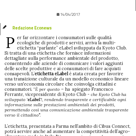
14/04/2017
Redazione Econews
P
er far orizzontare i consumatori sulle qualità
ecologiche di prodotti e servizi, arriva la multi-
etichetta “parlante” eLabel sviluppata da Kyoto Club.
Si tratta di una etichetta che fornisce informazioni
dettagliate sulla performance ambientale del prodotto,
consentendo alle aziende di comunicare i valori aggiunti
delle scelte produttive e ai consumatori di fare acquisti
consapevoli. L’
etichetta eLabel
è stata creata per favorire
una transizione culturale da un modello economico lineare
verso un'economia circolare che coinvolga cittadini e
consumatori. “
È per questo
– ha spiegato Francesco
Ferrante, vicepresidente di Kyoto Club -
che Kyoto Club ha
sviluppato '
eLabel
'!, rendendo trasparente e certificabile ogni
informazione sulle prestazioni ambientali dei prodotti,
permettendo così una comunicazione ambientale trasparente
verso il cittadino
".
L’etichetta, presentata a Parma nell’ambito di Cibus Connect,
potrà servire anche ad aumentare la competitività dell’agro-