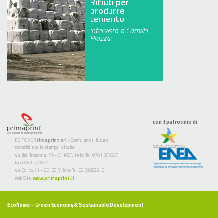
Rifiuti per
produrre
cemento
intervista a Camillo
Piazza
con il patrocinio di
EDITORE
Primaprint srl
- Costruiamo il futuro
sostenibile della stampa in Italia
Via dell’Industria, 71 – 01100 Viterbo Tel. 0761 353637
Fax 0761 270097
Via Colico, 21 – 20158 Milano Tel. 02 39352910
Web Site:
www.primaprint.it
EcoNews
– Green Economy & Sostainable Development